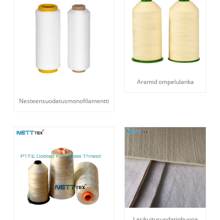
Aramid ompelulanka
Nesteensuodatusmonofilamentti
Lasikuitusuodatinhuopa