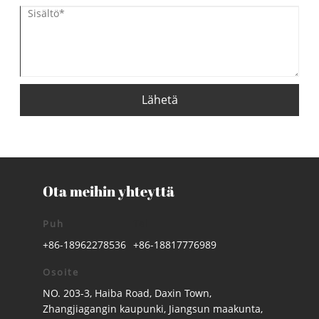
Lähetä
Ota meihin yhteyttä
Puh
Tel
+86-18962278536
+86-18817776989
Osoite
NO. 203-3, Haiba Road, Daxin Town,
Zhangjiagangin kaupunki, Jiangsun maakunta,