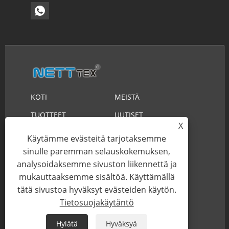
KOTI
MEISTÄ
TUOTTEET
UUTISET
X
LADATA
LÄHETÄ KYSELY
Käytämme evästeitä tarjotaksemme
sinulle paremman selauskokemuksen,
OTA MEIHIN YHTEYTTÄ
analysoidaksemme sivuston liikennettä ja
mukauttaaksemme sisältöä. Käyttämällä
Copyright © 2023 Suzhou Nett New Material
tätä sivustoa hyväksyt evästeiden käytön.
Technology Co.,Ltd. Kaikki oikeudet pidätetään.
Tietosuojakäytäntö
Links
Sitemap
RSS
XML
Hylätä
Hyväksyä
Tietosuojakäytäntö