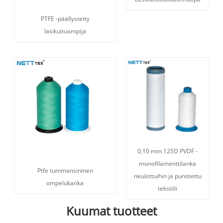
PTFE -päällystetty
lasikuituompija
0,10 mm 125D PVDF -
monofilamenttilanka
Ptfe tummansininen
neulottuihin ja punotettu
ompelukanka
tekstiili
Kuumat tuotteet