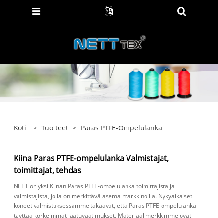
Koti
>
Tuotteet
>
Paras PTFE-Ompelulanka
Kiina Paras PTFE-ompelulanka Valmistajat,
toimittajat, tehdas
NETT on yksi Kiinan Paras PTFE-ompelulanka toimittajista ja
valmistajista, jolla on merkittävä asema markkinoilla. Nykyaikaiset
koneet valmistuksessamme takaavat, että Paras PTFE-ompelulanka
täyttää korkeimmat laatuvaatimukset. Materiaalimerkkimme ovat