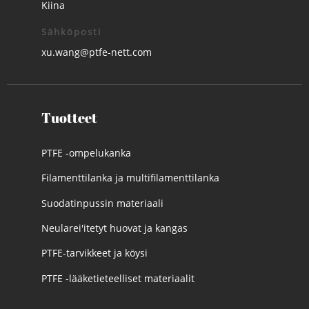
Kiina
Sähköposti
xu.wang@ptfe-nett.com
Tuotteet
PTFE -ompelukanka
Filamenttilanka ja multifilamenttilanka
Suodatinpussin materiaali
Neularei'itetyt huovat ja kangas
PTFE-tarvikkeet ja köysi
PTFE -lääketieteelliset materiaalit