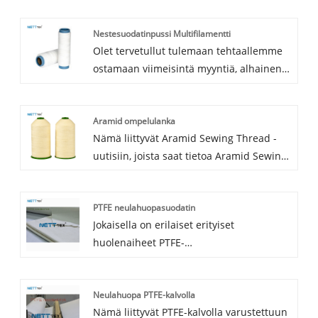
Nestesuodatinpussi Multifilamentti
Olet tervetullut tulemaan tehtaallemme
ostamaan viimeisintä myyntiä, alhainen
hinta ja korkealaatuinen
nestesuodatinpussi Multifilamentti.
Aramid ompelulanka
Odotamme innolla yhteistyötä kanssasi.
Nämä liittyvät Aramid Sewing Thread -
uutisiin, joista saat tietoa Aramid Sewing
Thread -ompelulangan päivitetyistä
tiedoista, mikä auttaa sinua
PTFE neulahuopasuodatin
ymmärtämään ja laajentamaan Aramid-
Jokaisella on erilaiset erityiset
ompelulankamarkkinoita. Koska Aramid-
huolenaiheet PTFE-
ompelulangan markkinat kehittyvät ja
neulahuopasuodattimen suhteen, ja
muuttuvat, suosittelemme, että keräät
tavoitteemme on vastata jokaisen
verkkosivustomme, niin näytämme
Neulahuopa PTFE-kalvolla
asiakkaan tarpeisiin mahdollisimman
sinulle uusimmat uutiset säännöllisesti.
Nämä liittyvät PTFE-kalvolla varustettuun
paljon. Tämän seurauksena PTFE-
Aramidista valmistetun ompelulangan