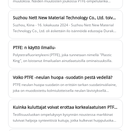
muutoksia. Näiden muutosten joukossa PTFE-ompelulanka
erottuu korkean suorituskyvyn ompelumateriaalista, joka
mullistaa teollisuuden ainutlaatuisella korkean lämpötilan
Suzhou Nett New Material Technology Co., Ltd. toivottaa Turkin asiakkaan Durak Tektilin tervetulleeksi strategiseen vierailuun
vastustuskyvyllä.
Suzhou, Kiina - 16. lokakuuta 2024 - Suzhou Nett New Material
Technology Co., Ltd. oli äskettäin ilo isännöidä edustajia Durak
Tekstitil San. Veto. A. ş., Näkyvä turkkilainen tekstiiliyhtiö. Tämä
vierailu on merkittävä askel kumppanuuden vahvistamisessa ja
PTFE: n käyttö ilmailu-
uusien mahdollisuuksien tutkimisessa ilmassa ja nestemäisellä
suodatussektoreilla.
Polytetrafluorietyleeni (PTFE), joka tunnetaan nimellä "Plastic
King", on loistanut ilmailualan ainutlaatuisilla ominaisuuksilla.
Voiko PTFE -neulan huopa -suodatin pestä vedellä?
PTFE-neulan huopa-suodatin on erittäin tarkan suodatinväliaine,
joka on muodostettu kolmiulotteisella neulan lävistyksellä
erittäin hienoja PTFE-kuituja. Sen ydinominaisuuksia ovat
mikrohuokoinen verkkorakenne, luontainen kemiallinen inertti ja
Kuinka kuluttajat voivat erottaa korkealaatuisen PTFE-ompelukangan aitouden väärennöstä?
pinta-tarttumattomat ominaisuudet.
Teollisuusluokan ompelukyvyn kysynnän noustessa markkinat
tulvivat halpoja synteettisiä kuituja, jotka kulkevat huippuluokan
PTFE: ksi. Joten miten voimme erottaa?