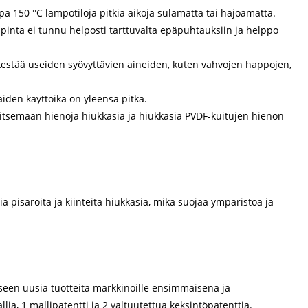
 150 °C lämpötiloja pitkiä aikoja sulamatta tai hajoamatta.
 pinta ei tunnu helposti tarttuvalta epäpuhtauksiin ja helppo
 kestää useiden syövyttävien aineiden, kuten vahvojen happojen,
aiden käyttöikä on yleensä pitkä.
itsemaan hienoja hiukkasia ja hiukkasia PVDF-kuitujen hienon
a pisaroita ja kiinteitä hiukkasia, mikä suojaa ympäristöä ja
kseen uusia tuotteita markkinoille ensimmäisenä ja
lia, 1 mallipatentti ja 2 valtuutettua keksintöpatenttia.