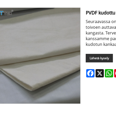
PVDF kudottu
Seuraavassa on
toivoen autta
kangasta. Terve
kanssamme par
kudotun kanka
Lähetä kysely
Facebook
X
W