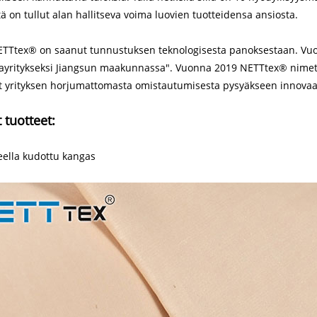
tä on tullut alan hallitseva voima luovien tuotteidensa ansiosta.
ETTtex® on saanut tunnustuksen teknologisesta panoksestaan. Vuonna
iayritykseksi Jiangsun maakunnassa". Vuonna 2019 NETTtex® nimett
t yrityksen horjumattomasta omistautumisesta pysyäkseen innovaat
t tuotteet:
eella kudottu kangas