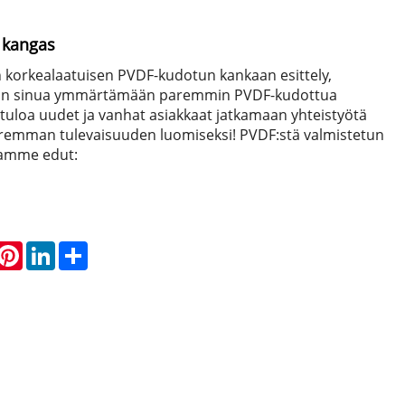
 kangas
 korkealaatuisen PVDF-kudotun kankaan esittely,
van sinua ymmärtämään paremmin PVDF-kudottua
tuloa uudet ja vanhat asiakkaat jatkamaan yhteistyötä
emman tulevaisuuden luomiseksi! PVDF:stä valmistetun
amme edut:
hatsApp
Pinterest
LinkedIn
Share