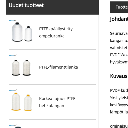
Uudet tuotteet
Tuott
Johdan
PTFE -päällystetty
Seuraava
ompeluranka
kangasta
valmiste
PVDF Wove
hyväksym
PTFE-filamenttilanka
Kuvaus
PVDF-kud
Yksi ylei
Korkea lujuus PTFE -
kestävyys
hehkulangan
lämpötila
ominaisu