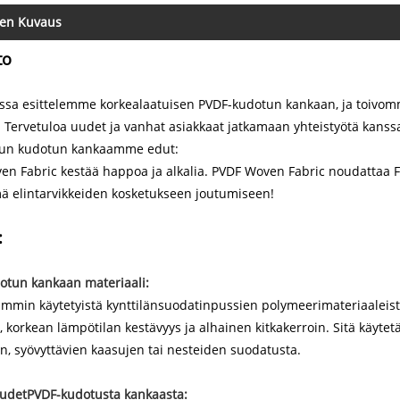
een Kuvaus
to
ssa esittelemme korkealaatuisen PVDF-kudotun kankaan, ja toiv
. Tervetuloa uudet ja vanhat asiakkaat jatkamaan yhteistyötä ka
tun kudotun kankaamme edut:
n Fabric kestää happoa ja alkalia. PVDF Woven Fabric noudattaa F
ä elintarvikkeiden kosketukseen joutumiseen!
:
otun kankaan materiaali:
simmin käytetyistä kynttilänsuodatinpussien polymeerimateriaaleis
, korkean lämpötilan kestävyys ja alhainen kitkakerroin. Sitä käytetä
n, syövyttävien kaasujen tai nesteiden suodatusta.
udet
PVDF-kudotusta kankaasta: