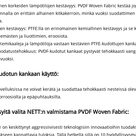
en korkeiden lämpötilojen kestävyys: PVDF Woven Fabric kestää jopa
nnalla on erittäin alhainen kitkakerroin, minkä vuoksi suodattimen
a.
en kestävyys: PTFE:llä on erinomainen kemiallinen kestävyys ja se
emästen ja liuottimien, eroosiota.
Kemikaaleja ja lämpötiloja vastaan ​​kestävien PTFE-kudottujen kank
uodatustehokkuus: PVDF-kudotut kankaat pystyvät tehokkaasti vang
vuoksi.
udotun kankaan käyttö:
velluksissa ne voivat kerätä ja suodattaa tehokkaasti nesteissä olevi
orroosiolta ja epäpuhtauksilta.
syitä valita NETT:n valmistama PVDF Woven Fabric:
on keskittynyt aggressiivisesti teknologisiin innovaatioihin tuoda
kseen kannattavia tuloksia. Tällä hetkellä sillä on 10 hyödyllisyysmal