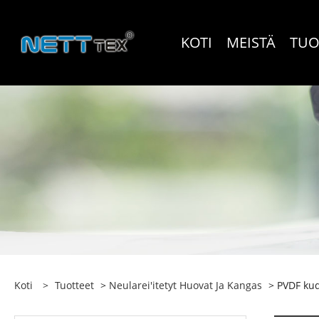
KOTI
MEISTÄ
TUO
Koti
>
Tuotteet
>
Neularei'itetyt Huovat Ja Kangas
> PVDF kud