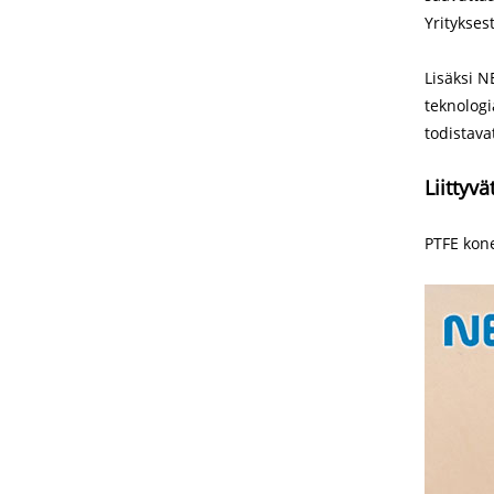
Yritykses
Lisäksi N
teknolog
todistava
Liittyvä
PTFE kon