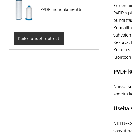
Erinomain
PVDF monofilamentti
PVDF:n pi
puhdista
Kemiallin
vahvojen 
Kaikki uudet tuotteet
Kestävä: 
Korkea s
luonteen 
PVDF-k
Näissä so
koneita k
Useita 
NETTtex® 
saavuttaa