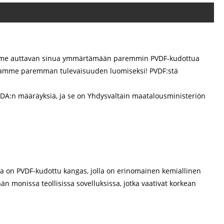
omme auttavan sinua ymmärtämään paremmin PVDF-kudottua
nssamme paremman tulevaisuuden luomiseksi! PVDF:stä
DA:n määräyksiä, ja se on Yhdysvaltain maatalousministeriön
ta on PVDF-kudottu kangas, jolla on erinomainen kemiallinen
än monissa teollisissa sovelluksissa, jotka vaativat korkean